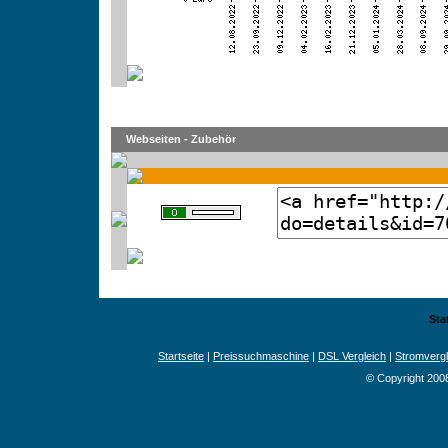
Webseiten - Zubehör
Sta
Startseite
|
Preissuchmaschine
|
DSL Vergleich
|
Stromvergl
© Copyright 200