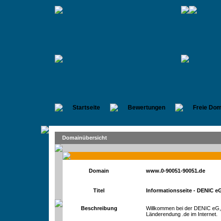
Startseite
Bewertungen
Freie Dom
Domainübersicht
Domain
www.0-90051-90051.de
Titel
Informationsseite - DENIC e
Beschreibung
Willkommen bei der DENIC eG, d
Länderendung .de im Internet.