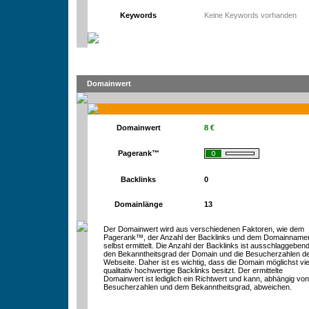
Keywords
Keine Keywords vorhanden
Domainwert
Domainwert
8 €
Pagerank™
Backlinks
0
Domainlänge
13
Der Domainwert wird aus verschiedenen Faktoren, wie dem
Pagerank™, der Anzahl der Backlinks und dem Domainname
selbst ermittelt. Die Anzahl der Backlinks ist ausschlaggebend
den Bekanntheitsgrad der Domain und die Besucherzahlen d
Webseite. Daher ist es wichtig, dass die Domain möglichst vie
qualitativ hochwertige Backlinks besitzt. Der ermittelte
Domainwert ist lediglich ein Richtwert und kann, abhängig vo
Besucherzahlen und dem Bekanntheitsgrad, abweichen.