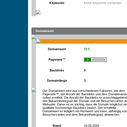
Keywords
Keine Keywords vorhanden
Domainwert
Domainwert
33 €
Pagerank™
Backlinks
0
Domainlänge
3
Der Domainwert wird aus verschiedenen Faktoren, wie dem
Pagerank™, der Anzahl der Backlinks und dem Domainname
selbst ermittelt. Die Anzahl der Backlinks ist ausschlaggebend
den Bekanntheitsgrad der Domain und die Besucherzahlen d
Webseite. Daher ist es wichtig, dass die Domain möglichst vie
qualitativ hochwertige Backlinks besitzt. Der ermittelte
Domainwert ist lediglich ein Richtwert und kann, abhängig vo
Besucherzahlen und dem Bekanntheitsgrad, abweichen.
Stand
16.05.2026