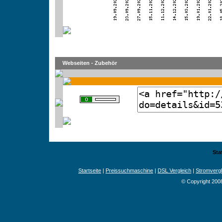
Webseiten - Zubehör
Sta
Startseite
|
Preissuchmaschine
|
DSL Vergleich
|
Stromvergl
© Copyright 200