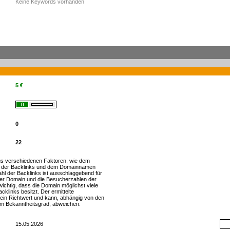
Keine Keywords vorhanden
5 €
0
22
s verschiedenen Faktoren, wie dem
 der Backlinks und dem Domainnamen
zahl der Backlinks ist ausschlaggebend für
er Domain und die Besucherzahlen der
wichtig, dass die Domain möglichst viele
cklinks besitzt. Der ermittelte
h ein Richtwert und kann, abhängig von den
m Bekanntheitsgrad, abweichen.
15.05.2026