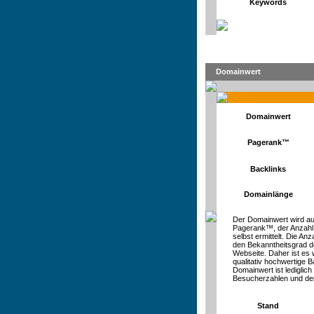
Keywords
Domainwert
Domainwert
Pagerank™
Backlinks
Domainlänge
Der Domainwert wird au
Pagerank™, der Anzahl
selbst ermittelt. Die An
den Bekanntheitsgrad d
Webseite. Daher ist es 
qualitativ hochwertige Ba
Domainwert ist lediglic
Besucherzahlen und de
Stand