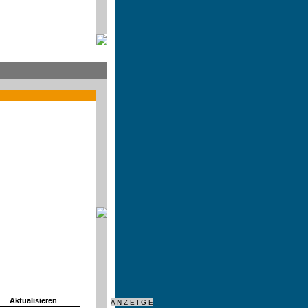
A N Z E I G E