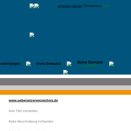
www.rein-mtk.de
| Domainwert:
13 €
Meine Domains
ewertungen
Freie Domains
:::::: Jetzt NEU :::::::
www.uebersetzerverzeichnis.de
Kein Titel vorhanden
Keine Beschreibung vorhanden